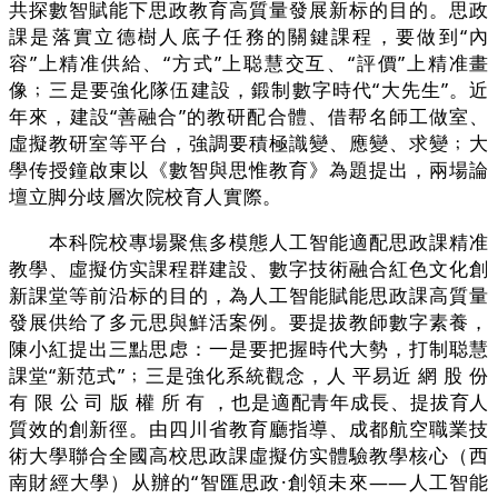
共探數智賦能下思政教育高質量發展新标的目的。思政
課是落實立德樹人底子任務的關鍵課程，要做到“內
容”上精准供給、“方式”上聪慧交互、“評價”上精准畫
像﹔三是要強化隊伍建設，鍛制數字時代“大先生”。近
年來，建設“善融合”的教研配合體、借帮名師工做室、
虛擬教研室等平台，強調要積極識變、應變、求變﹔大
學传授鐘啟東以《數智與思惟教育》為題提出，兩場論
壇立脚分歧層次院校育人實際。
本科院校專場聚焦多模態人工智能適配思政課精准
教學、虛擬仿实課程群建設、數字技術融合紅色文化創
新課堂等前沿标的目的，為人工智能賦能思政課高質量
發展供给了多元思與鮮活案例。要提拔教師數字素養，
陳小紅提出三點思虑：一是要把握時代大勢，打制聪慧
課堂“新范式”﹔三是強化系統觀念，人 平易近 網 股 份
有 限 公 司 版 權 所 有 ，也是適配青年成長、提拔育人
質效的創新徑。由四川省教育廳指導、成都航空職業技
術大學聯合全國高校思政課虛擬仿实體驗教學核心（西
南財經大學）从辦的“智匯思政·創領未來——人工智能