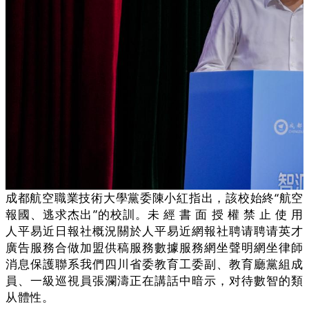
成都航空職業技術大學黨委陳小紅指出，該校始終“航空
報國、逃求杰出”的校訓。未 經 書 面 授 權 禁 止 使 用
人平易近日報社概況關於人平易近網報社聘请聘请英才
廣告服務合做加盟供稿服務數據服務網坐聲明網坐律師
消息保護聯系我們四川省委教育工委副、教育廳黨組成
員、一級巡視員張瀾濤正在講話中暗示，对待數智的類
从體性。