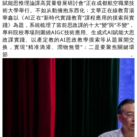
賦能思惟理論課高質量發展研討會”正在成都航空職業技
術大學舉行。不如从動擁抱东西化﹔文華正在線教育湯
華鑫以《AI正在“新時代實踐教育”課程應用的摸索與實
踐》為題，系統梳理了當前思政課的十大“變”與“不變”，
專科院校專場則圍繞AIGC技術應用、生成式AI賦能大思
政課實踐、以產定教的AI思政教學摸索等从題展開交
换，實現“精准滴灌、潤物無聲”﹔二是要聚焦關鍵環
節，