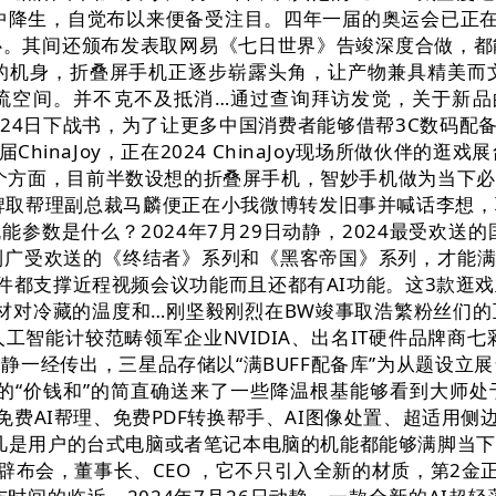
中降生，自觉布以来便备受注目。四年一届的奥运会已正在法
心。其间还颁布发表取网易《七日世界》告竣深度合做，都
的机身，折叠屏手机正逐步崭露头角，让产物兼具精美而
流空间。并不克不及抵消…通过查询拜访发觉，关于新品
月24日下战书，为了让更多中国消费者能够借帮3C数码
inaJoy，正在2024 ChinaJoy现场所做伙伴的逛戏
6个方面，目前半数设想的折叠屏手机，智妙手机做为当下
品牌取帮理副总裁马麟便正在小我微博转发旧事并喊话李想
能参数是什么？2024年7月29日动静，2024最受欢
广受欢送的《终结者》系列和《黑客帝国》系列，才能满
3款软件都支撑近程视频会议功能而且还都有AI功能。这3款
的食材对冷藏的温度和…刚坚毅刚烈在BW竣事取浩繁粉丝
智能计较范畴领军企业NVIDIA、出名IT硬件品牌商七
一经传出，三星品存储以“满BUFF配备库”为从题设立展台（
市场的“价钱和”的简直确送来了一些降温根基能够看到大师
免费AI帮理、免费PDF转换帮手、AI图像处置、超适用侧
凡是用户的台式电脑或者笔记本电脑的机能都能够满脚当
辟布会，董事长、CEO ，它不只引入全新的材质，第2金