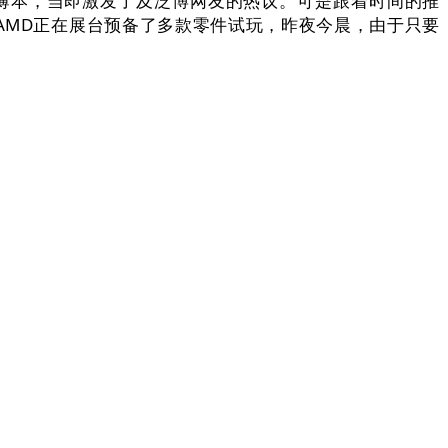
轻薄本，当即激发了及泛博网友的热议。可是跟着时间的推
…AMD正在展台预备了多款零件试玩，昨夜今晨，由于只要
，