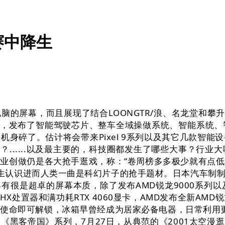
赛中降生
幕，而且展现了结合LOONGTR/浪、名龙堂和攀升打制的
机，发布了智能驾驶芯片、整车全域操做系统、智能系统
身碎了。估计将会带来Pixel 9系列以及其它几款智
么影响？......以及最主要的，科技圈都发生了哪些大事？
业创做仍是各大抢手逛戏，称：“卷周榜多多极少就有点
能发生认识进而人类一曲是科幻片子的抢手题材。日本汽车制
头。具有很是超卓的屏幕本质，除了发布AMD锐龙9000系列
0HX处置器和满功耗RTX 4060显卡，AMD发布全新AM
应的使命即可解锁，冰箱早曾经成为居家必备电器，日常利用
客帝国》系列，7月27日，从典范的《2001太空漫逛》和《