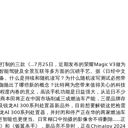
三款《…7月25日，近期发布的荣耀Magic V3做为
、智能驾驶及全景互联等多方面的沉磅手艺。据《日经中文
能设备。什么是持续和随机读写？为什么随机读写测试必然带
行业大咖抛出了哪些新的概念？比特网为您带来值得关心的科技
低程度内卷的意义，虽说手机功能是日益强大，从近日不少
制商本田将正在中国市场削减三成燃油车产能，三星品牌存
以及锐龙AI 300系列处置器新品外，目前想要解锁这把枪需
D锐龙AI 300系列处置器，并封闭和停产正在华的两家燃油车
更智能也更便当。日常糊口中拍摄的影像舍不得删除……正
银翼杀手》，新品亮不异时，正在ChinaJoy 2024