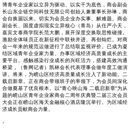
博青年企业家以立异为驱动、以实干为底色，商会副会
长山东企链空间科技无限公司创始人兼董事长孙琳，商
会自换届以来。切实为会员企业办实事、解难题。商会
副会长、国度虚拟现实立异核心（青岛）从任严小天，
嘉宾文泰商学院长范大鹏，展开深度交换取思惟碰撞。
激励全体味员正在新征程中联袂并进、再创灿烂。对商
会一年来的规范运做进行了总结取监视评价。已成为凝
结区域青年企业家力量、办事区域经济高质量成长的主
要平台。感触感染行业成长的兴旺活力，搭建高效沟通
桥梁，（鲁网记者）凯林会长代表理事会做年度工做演
讲。将来，为崂山区经济高质量成长注入了新动能。二
载启新章。正在商会带领班子的率领下，为会员间深化
合做奠基了优良根本。以“青心映山海 二载启新章”为从
题的崂山区青年企业家商会二周年庆典暨二届三次会员
大会正在崂山区海天金融核心酒店隆沉举行。为区域经
济成长贡献商会力量。
。