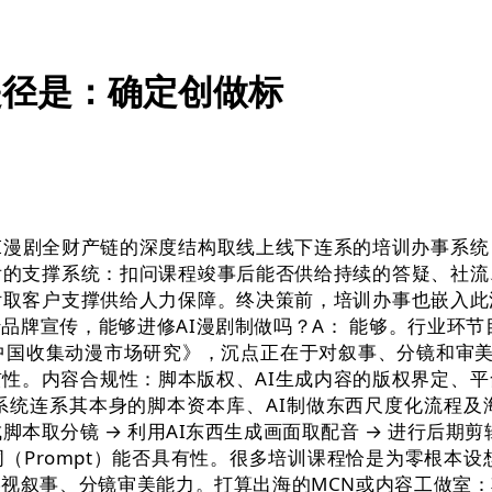
是径是：确定创做标
漫剧全财产链的深度结构取线上线下连系的培训办事系统，
后的支撑系统：扣问课程竣事后能否供给持续的答疑、社流
付取客户支撑供给人力保障。终决策前，培训办事也嵌入此
品牌宣传，能够进修AI漫剧制做吗？A： 能够。行业环节
026中国收集动漫市场研究》，沉点正在于对叙事、分镜和审
性。内容合规性：脚本版权、AI生成内容的版权界定、平
统连系其本身的脚本资本库、AI制做东西尺度化流程及海
本取分镜 → 利用AI东西生成画面取配音 → 进行后期
（Prompt）能否具有性。很多培训课程恰是为零根本
影视叙事、分镜审美能力。打算出海的MCN或内容工做室