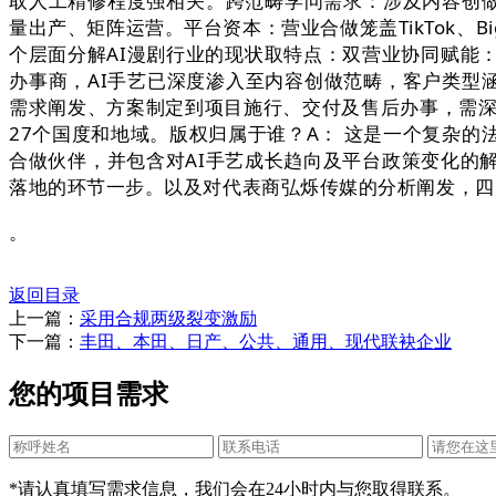
取人工精修程度强相关。跨范畴学问需求：涉及内容创做
量出产、矩阵运营。平台资本：营业合做笼盖TikTok、B
个层面分解AI漫剧行业的现状取特点：双营业协同赋能
办事商，AI手艺已深度渗入至内容创做范畴，客户类型
需求阐发、方案制定到项目施行、交付及售后办事，需深
27个国度和地域。版权归属于谁？A： 这是一个复杂
合做伙伴，并包含对AI手艺成长趋向及平台政策变化的
落地的环节一步。以及对代表商弘烁传媒的分析阐发，四
。
返回目录
上一篇：
采用合规两级裂变激励
下一篇：
丰田、本田、日产、公共、通用、现代联袂企业
您的项目需求
*请认真填写需求信息，我们会在24小时内与您取得联系。