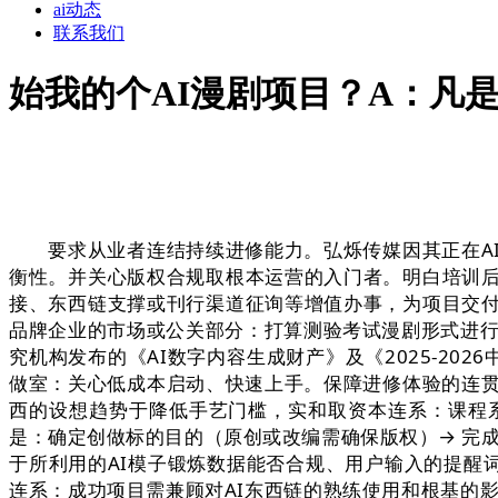
ai动态
联系我们
始我的个AI漫剧项目？A：凡
要求从业者连结持续进修能力。弘烁传媒因其正在AI
衡性。并关心版权合规取根本运营的入门者。明白培训
接、东西链支撑或刊行渠道征询等增值办事，为项目交
品牌企业的市场或公关部分：打算测验考试漫剧形式进行
究机构发布的《AI数字内容生成财产》及《2025-2
做室：关心低成本启动、快速上手。保障进修体验的连贯
西的设想趋势于降低手艺门槛，实和取资本连系：课程系
是：确定创做标的目的（原创或改编需确保版权）→ 完成脚
于所利用的AI模子锻炼数据能否合规、用户输入的提醒词
连系：成功项目需兼顾对AI东西链的熟练使用和根基的