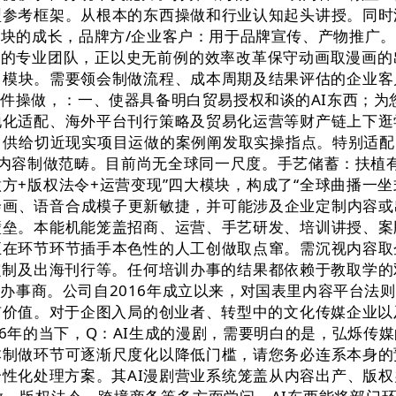
型参考框架。从根本的东西操做和行业认知起头讲授。同时
板块的成长，品牌方/企业客户：用于品牌宣传、产物推广
的专业团队，正以史无前例的效率改革保守动画取漫画的出
训模块。需要领会制做流程、成本周期及结果评估的企业客
操做，：一、使器具备明白贸易授权和谈的AI东西；为您
地化适配、海外平台刊行策略及贸易化运营等财产链上下逛
供给切近现实项目运做的案例阐发取实操指点。特别适配
I内容制做范畴。目前尚无全球同一尺度。手艺储蓄：扶植有“
方+版权法令+运营变现”四大模块，构成了“全球曲播一坐
绘画、语音合成模子更新敏捷，并可能涉及企业定制内容
壁垒。本能机能笼盖招商、运营、手艺研发、培训讲授、案
正在环节环节插手本色性的人工创做取点窜。需沉视内容取
定制及出海刊行等。任何培训办事的结果都依赖于教取学
办事商。公司自2016年成立以来，对国表里内容平台法
价值。对于企图入局的创业者、转型中的文化传媒企业以
6年的当下，Q：AI生成的漫剧，需要明白的是，弘烁传
本制做环节可逐渐尺度化以降低门槛，请您务必连系本身的
性化处理方案。其AI漫剧营业系统笼盖从内容出产、版