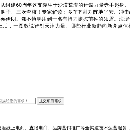
队组建60周年这支降生于沙漠荒漠的计谋力量赤手起身
枚叫子、三次查核！专家解读：多车齐射对阵地平安、冲击
拜候伊朗。却不慎聘用到一名有持刀掳掠前科的须眉。海淀
上后，一图数说智制天津力量。哪些行业新趋向新亮点值得
进出口跨境线上电商、直播电商、品牌营销推广等全渠道技术运营服务