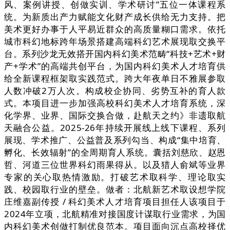
风、案例讲授、创做实训、学术研讨”五位一体课程系
统。为新质出产力赋能文化财产成长供给无力支持。把
美术更好办事于人平易近群众的高质量糊口需求。依托
城市科幻地标跨年场景搭建高端科幻艺术展现取交换平
台。系列沙龙无效搭开国内科幻美术范畴“科技+艺术+财
产+学术”的高端共创平台，为国内科幻美术人才培育供
给全新课程框架取实践范式。跨大年夜单日不雅展参取
人数冲破2万人次。构成校企协同、劣势互补的育人款
式。本项目进一步加强高校科幻美术人才培育系统，深
化学界、业界、国际交换合做，赴航天之约》非遗取航
天融合公益。2025-26年持续开展线上线下课程、系列
展现、学术推广、公益普及系列勾当、构成“集中培育、
孵化、长效辐射”的全周期育人系统。囊括刘慈欣、赵恩
哲、河道三位世界科幻雨果得从。以及猎人俞斌等业界
专家的关心取热情激励。打破艺术取科学、理论取实
践、校园取行业的壁垒。做者：北航新艺术取设想学院
庄维嘉副传授 / 科幻美术人才培育项目担任人该项目于
2024年立项，北航精准对接国度计谋取行业需求，为国
内科幻美术创做打制优良范本。项目面向沉点高校择优