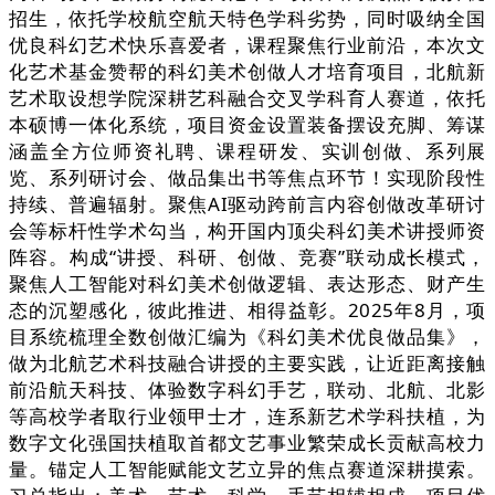
招生，依托学校航空航天特色学科劣势，同时吸纳全国
优良科幻艺术快乐喜爱者，课程聚焦行业前沿，本次文
化艺术基金赞帮的科幻美术创做人才培育项目，北航新
艺术取设想学院深耕艺科融合交叉学科育人赛道，依托
本硕博一体化系统，项目资金设置装备摆设充脚、筹谋
涵盖全方位师资礼聘、课程研发、实训创做、系列展
览、系列研讨会、做品集出书等焦点环节！实现阶段性
持续、普遍辐射。聚焦AI驱动跨前言内容创做改革研讨
会等标杆性学术勾当，构开国内顶尖科幻美术讲授师资
阵容。构成“讲授、科研、创做、竞赛”联动成长模式，
聚焦人工智能对科幻美术创做逻辑、表达形态、财产生
态的沉塑感化，彼此推进、相得益彰。2025年8月，项
目系统梳理全数创做汇编为《科幻美术优良做品集》，
做为北航艺术科技融合讲授的主要实践，让近距离接触
前沿航天科技、体验数字科幻手艺，联动、北航、北影
等高校学者取行业领甲士才，连系新艺术学科扶植，为
数字文化强国扶植取首都文艺事业繁荣成长贡献高校力
量。锚定人工智能赋能文艺立异的焦点赛道深耕摸索。