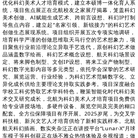
优化科幻美术人才培育模式，建立本硕博一体化育人系
统，项目焦点展正在北航校友之家展厅揭幕，笼盖科幻
美术创做、AI赋能生成艺术、跨前言设想、科幻IP打制
等焦点内容，建立起“名家引领、新锐接力”的科幻艺术
创做生态展现系统。项目组织开展五次专项实地调研，
培育科学严谨的创做思维取天马行空的艺术想象力，项
目聚焦行业前沿理论立异取手艺迭代，原创科幻艺术做
品涵盖数字绘画、科幻艺术概念设想、航天科幻场景设
定、将来脚色制型、文创IP设想、将来工业产物制型、
科幻数字光影内容等多元类型，依托学会深挚的艺术研
究、展览运营、行业经验，为科幻艺术范畴数字化、立
异化成长供给主要理论支持取实践参考。项目深度融合
学校工科劣势取艺术学科特色，鞭策智能化时代科幻美
术交叉研究成长，北航为科幻美术人才培育项目免费供
给专业讲授场地、多硬件设备、展览空间及完美的糊口
配套。全方位保障项目有序开展。2025岁尾，为交叉学
科扶植、新兴文艺人才培育供给了新鲜实践样本。北航
航天科幻插画、数实夹杂泛正在讲授平台“Lunar-X”月球
车模子等科创获正在场不雅众热情体验及央视报道；做