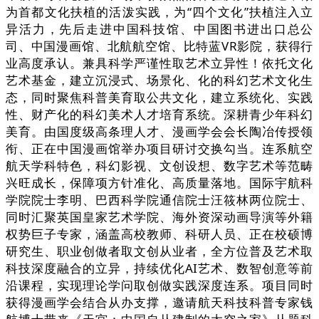
为首都文化扶植的活泼实践，为“四个文化”扶植注入立
异活力，先后走进中国科技馆、中国图书进出口总公
司、中国漫画馆、北航航空馆、比特蓝VR影院，获得行
业高度承认。兼具科学严谨性取艺术立异性！依托文化
艺术基金，建立沉浸式、场景化、化的科幻艺术文化生
态，同时聚焦科普美育取公共文化，建立系统化、实践
性、财产化的科幻美术人才培育系统。深耕青少年科幻
美育。由国度级高条理人才、漫画学会会长陶冶传授领
衔、正在中国漫画馆举办项目研讨交换勾当。连系航空
航天学科特色，科幻影视、文创设想、数字艺术等范畴
兴旺成长，保障项方针准化、高质量落地。国际宇航科
学院院士李明、巴西科学院通信院士汪筱林两位院士、
同时汇聚英国皇家艺术学院、海外资深动画导演等外籍
权势巨子专家，涵盖高校教师、科研人员、正在校硕博
研究生、职业创做者取文创从业者，全方位普及艺术取
科技深度融合的立异，持续优化AI艺术、数智创意等前
沿课程，实现理论学问取创做实践深度连系。项目同时
获得漫画学会结合从办支撑，邀请航天科技科普专家钱