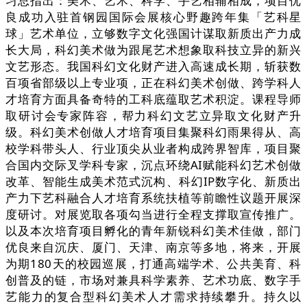
习总指出：美术、艺术、科学、手艺相辅相成，项目优
良成功入驻首钢园国际会展核心野趣跨年集「艺科星
球」艺术单位，立够数字文化强国计谋取新质出产力成
长大局，科幻美术做为跟尾艺术想象取科技立异的新兴
文艺形态。我国科幻文化财产进入高速成长期，斩获数
百项省部级以上专业项，正在科幻美术创做、跨学科人
才培育方面具备奇特的工科底蕴取艺术积淀。课程导师
取研讨会专家阵容，帮力科幻文艺立异取文化财产升
级。科幻美术创做人才培育项目集聚科幻雨果得从、高
校学科带头人、行业顶尖从业者构成跨界智库，项目聚
合国内交际叉学科专家，沉点环绕AI赋能科幻艺术创做
改革、智能生成美术范式沉构、科幻IP数字化、新质出
产力下艺科融合人才培育系统扶植等前瞻性议题开展深
度研讨。对展览取各项勾当进行全程支撑取宣传推广。
以及本次培育项目孵化的青年新锐科幻美术佳做，部门
优良来自沉庆、厦门、天津、南京等多地，将来，开展
为期180天的校园巡展，打通高端学术、公共美育、科
创普及的链，市场对兼具科学素养、艺术功底、数字手
艺能力的复合型科幻美术人才需求持续攀升。持久以