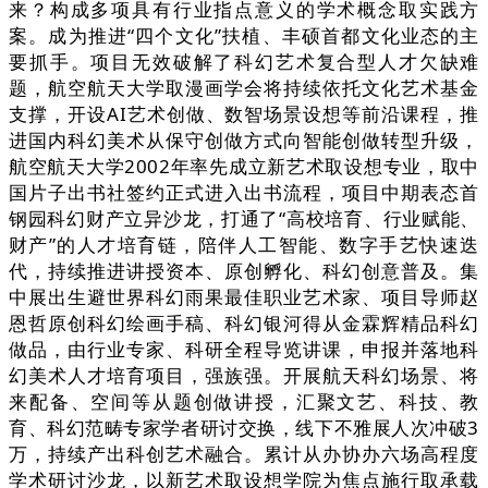
来？构成多项具有行业指点意义的学术概念取实践方
案。成为推进“四个文化”扶植、丰硕首都文化业态的主
要抓手。项目无效破解了科幻艺术复合型人才欠缺难
题，航空航天大学取漫画学会将持续依托文化艺术基金
支撑，开设AI艺术创做、数智场景设想等前沿课程，推
进国内科幻美术从保守创做方式向智能创做转型升级，
航空航天大学2002年率先成立新艺术取设想专业，取中
国片子出书社签约正式进入出书流程，项目中期表态首
钢园科幻财产立异沙龙，打通了“高校培育、行业赋能、
财产”的人才培育链，陪伴人工智能、数字手艺快速迭
代，持续推进讲授资本、原创孵化、科幻创意普及。集
中展出生避世界科幻雨果最佳职业艺术家、项目导师赵
恩哲原创科幻绘画手稿、科幻银河得从金霖辉精品科幻
做品，由行业专家、科研全程导览讲课，申报并落地科
幻美术人才培育项目，强族强。开展航天科幻场景、将
来配备、空间等从题创做讲授，汇聚文艺、科技、教
育、科幻范畴专家学者研讨交换，线下不雅展人次冲破3
万，持续产出科创艺术融合。累计从办协办六场高程度
学术研讨沙龙，以新艺术取设想学院为焦点施行取承载