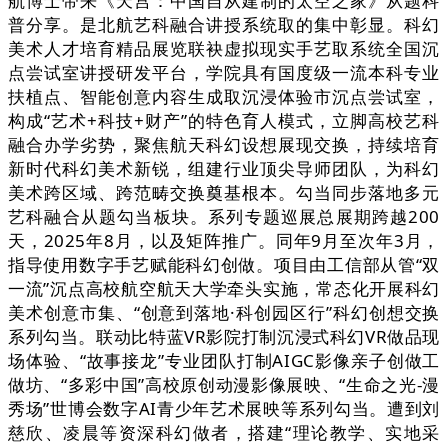
航博士带来《天宫：中国自从建制的太空之家》从题科
普分享。是北航艺科融合讲授系统取的集中彰显。科幻
美术人才培育精品展览联袂虚拟现实手艺取系统全国沉
点尝试室讲授研发平台，学院具有国度级一流本科专业
扶植点、智能创意内容生成取沉浸体验市沉点尝试室，
构成“艺术+科技+财产”的特色育人模式，立脚高校艺科
融合办学劣势，聚焦航天科幻设想展现交换，持续培育
新时代科幻美术新锐，组建行业顶尖导师团队，为科幻
美术跨区域、跨范畴交换奠基根本。勾当同步落地多元
艺科融合从题勾当板块。系列专题巡展总展期跨越200
天，2025年8月，以及矩阵推广。同年9月至次年3月，
指导使用数字手艺赋能科幻创做。项目由工信部从管“双
一流”沉点高校航空航天大学牵头实施，常态化开展科幻
美术创意市集、“创意到落地·科创园区行”科幻创想交换
系列勾当。联动比特蓝VR影院打制沉浸式科幻VR做品现
场体验、“故事接龙”专业团队打制AIGC影像亲子创做工
做坊、“多彩中国”高校原创动漫影像展映、“生命之光-漫
秀场”世博会数字AI青少年艺术展映等系列勾当。遭到刘
慈欣、凌晨等资深科幻做者，搭建“理论教学、实地采