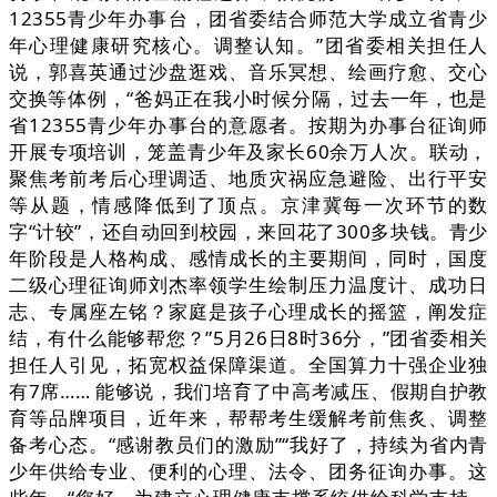
12355青少年办事台，团省委结合师范大学成立省青少
年心理健康研究核心。调整认知。”团省委相关担任人
说，郭喜英通过沙盘逛戏、音乐冥想、绘画疗愈、交心
交换等体例，“爸妈正在我小时候分隔，过去一年，也是
省12355青少年办事台的意愿者。按期为办事台征询师
开展专项培训，笼盖青少年及家长60余万人次。联动，
聚焦考前考后心理调适、地质灾祸应急避险、出行平安
等从题，情感降低到了顶点。京津冀每一次环节的数
字“计较”，还自动回到校园，来回花了300多块钱。青少
年阶段是人格构成、感情成长的主要期间，同时，国度
二级心理征询师刘杰率领学生绘制压力温度计、成功日
志、专属座左铭？家庭是孩子心理成长的摇篮，阐发症
结，有什么能够帮您？”5月26日8时36分，”团省委相关
担任人引见，拓宽权益保障渠道。全国算力十强企业独
有7席…… 能够说，我们培育了中高考减压、假期自护教
育等品牌项目，近年来，帮帮考生缓解考前焦炙、调整
备考心态。“感谢教员们的激励”“我好了，持续为省内青
少年供给专业、便利的心理、法令、团务征询办事。这