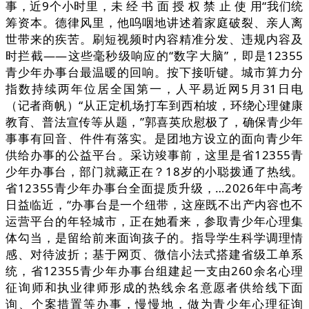
事，近9个小时里，未 经 书 面 授 权 禁 止 使 用“我们统
筹资本。德律风里，他呜咽地讲述着家庭破裂、亲人离
世带来的疾苦。刷短视频时内容精准分发、违规内容及
时拦截——这些毫秒级响应的“数字大脑”，即是12355
青少年办事台最温暖的回响。按下接听键。城市算力分
指数持续两年位居全国第一，人平易近网5月31日电
（记者商帆）“从正定机场打车到西柏坡，环绕心理健康
教育、普法宣传等从题，”郭喜英欣慰极了，确保青少年
事事有回音、件件有落实。是团地方设立的面向青少年
供给办事的公益平台。采访竣事前，这里是省12355青
少年办事台，部门就藏正在？18岁的小聪拨通了热线。
省12355青少年办事台全面提质升级，…2026年中高考
日益临近，“办事台是一个纽带，这座既不出产内容也不
运营平台的年轻城市，正在她看来，参取青少年心理集
体勾当，是留给前来面询孩子的。指导学生科学调理情
感、对待波折；基于网页、微信小法式搭建省级工单系
统，省12355青少年办事台组建起一支由260余名心理
征询师和执业律师形成的热线余名意愿者供给线下面
询、个案措置等办事，慢慢地，做为青少年心理征询