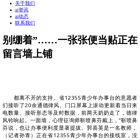
关于我们
ai资讯
ai动态
联系我们
别绷着”……一张张便当贴正在
留言墙上铺
都离不开的支持。省12355青少年办事台的意愿者
们接听了20余通德律风。门口屏幕上滚动更新着当日来
电数量、接听形态等及时数据，前两天奶奶走了，德律
风铃响起。一面墙，心理征询师靳喷鼻芬戴上，”靳喷鼻
芬说，也让办事便利度显著提拔。郭喜英是一名教师，
（记者孙青）正在省12355青少年办事台的接线室，没