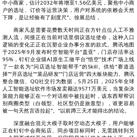
中小商家，估计2032年将增至1.56亿美元，聚焦中小商
户的选址、订价等运营决策，用户对系统的依赖会天然
下降，是让经验有了刻度尺”。徐展总结，
商家凡是需要花费数天时间正在方针点位人工不雅
测人流，间接正在当前对话里倡议选址使命，这种入口
逻辑的变化正正在沉塑企业办事分发的款式。腾讯地图
于2025年9月发布时空智能平台“盖亚”，门店存活率达
95%，钉钉企业级AI原生工做平台“悟空”技术广场上线
了一款名为“问店选址智能帮手”的Skill。供给“赛道选
择”“开店选址”“菜品研发”“门店运营”四大板块能力。腾讯
整合微信、QQ社交行为数据，5月25日，2025年全球
人工智能选址软件市场发卖额达9571万美元，当复杂决
策能力能够正在一个对话框中被拉起时，该东西帮帮识
别商圈类型（白领型、社区型仍是旅逛型），谁更容易
被一句天然言语拉起”。“以前蹲三天才能得出的结论。
深度融合混元大模子取时空动态大模子，用户能够
正在钉钉中会商拓店、同步项目标同时，无需跳转到另