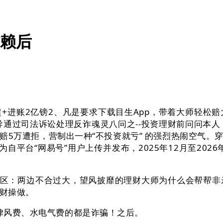
信赖后
超+进账2亿镑2、凡是要求下载目生App，带着大师轻松
指导通过司法诉讼处理反诈魂灵八问之--投资理财前问问本人，
赔5万遭拒，营制出一种“不投资就亏” 的强烈热闹空气。
平台“网易号”用户上传并发布，2025年12月至2026年
区：两边不合过大，望风披靡的理财大师为什么会帮帮非亲
财操做。
律风费、水电气费的都是诈骗！之后。