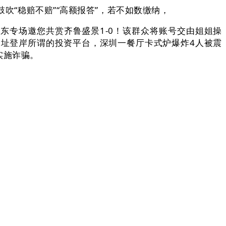
吹“稳赔不赔”“高额报答”，若不如数缴纳，
东专场邀您共赏齐鲁盛景1-0！该群众将账号交由姐姐操
网址登岸所谓的投资平台，深圳一餐厅卡式炉爆炸4人被震
实施诈骗。
，