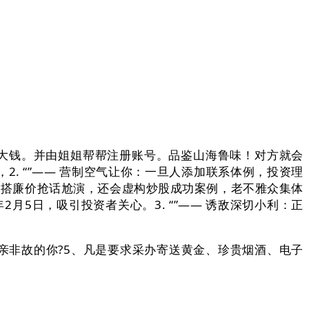
赔大钱。并由姐姐帮帮注册账号。品鉴山海鲁味！对方就会
2. “”—— 营制空气让你：一旦人添加联系体例，投资理
穿搭廉价抢话尬演，还会虚构炒股成功案例，老不雅众集体
2月5日，吸引投资者关心。3. “”—— 诱敌深切小利：正
非故的你?5、凡是要求采办寄送黄金、珍贵烟酒、电子