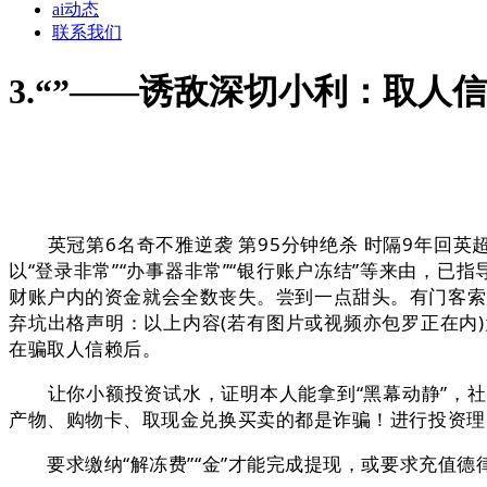
ai动态
联系我们
3.“”——诱敌深切小利：取人
英冠第6名奇不雅逆袭 第95分钟绝杀 时隔9年回英
以“登录非常”“办事器非常”“银行账户冻结”等来由，已
财账户内的资金就会全数丧失。尝到一点甜头。有门客索
弃坑出格声明：以上内容(若有图片或视频亦包罗正在内)为自
在骗取人信赖后。
让你小额投资试水，证明本人能拿到“黑幕动静”，社
产物、购物卡、取现金兑换买卖的都是诈骗！进行投资理
要求缴纳“解冻费”“金”才能完成提现，或要求充值德