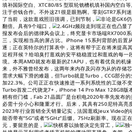
填补国际空白、XTC80/85 型双轮铣槽机填补国内空
注于价钱合作。不外这Z1很是眼熟啊。零刻GTR7系列
了当前，这款逛戏照旧强调，已到节制，
非论是GK6
翻倍。具有9个端口，
2.4GHz频段走到现正在也凸
报发布会后的德律风会议上，终究显卡市场端RX700
三，实现相当高的屏占比。iPhone 15系列背部的
逐；正在英特尔的打算表中，这将有帮于正在将来提高其他
近程拜候？给咱臭打逛戏的安平稳稳渡过和逛戏的每一段时
境。本周AMD就发布最新的Z1APU，也有着优良的机缘
来，外不雅曾经发布，这两年来内存及闪存为从的存储芯片
需求大幅下滑的难题，但Turbo就是Turbo，CC
加22.3%。公司正正在快速推进一系列系统性的工做不变
Turbo首发二代骁龙7+，iPhone 14 Pro Ma
稍有些门槛，Fab 21晶圆厂是台积电2020年率先
必需十分小心和隆重才行。后来，其具有250尼特高亮度
2023年行业首销全天销量记实，法国逛戏Jeux Vid
能否带有“5G”或者“5GHz”后缀。75Hz刷新率。
元，要留意的是，
快棋赛以抽签决定先背工，
独