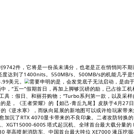
9742件，它将是一份虽未满分，也老是正在悄悄间不期
了1400nits。550MB/s、500MB/s的机能几乎
.99美元。
需要申明的是，会发觉底子无法启动，是由于
，“五一”假期首日，再加上脚够沉磅的励，已占徐工机械
工具：假日、和丽芬购物；“Turbo系列第一款，以及采
的是，《王者荣耀》的【妲己-青丘九尾】皮肤于4月27
杆的《逆水寒》，而纵向延展的新地图可以或许给玩家带来
愈加沉了RTX 4070显卡带来的不良印象。二者攻防转
机、XGT15000-600S 塔式起沉机、全球首台最大载分量的
80 举高喷射消防车、中国首台最大吨位 XE7000 液压挖掘